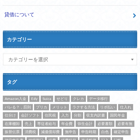
貸借について
カテゴリー
タグ
Amazon入金
Edy
Suica
せどり
クレカ
データ移行
バレる？，罰則
プリカ
メリット
ラクする方法
リボ払い
仕入れ
仕分け
会計ソフト
住民税
入力
分割
収支内訳書
国民年金
在庫棚卸
売上
専従者給与
年会費
弥生会計
必要書類
必要有無
振替伝票
消費税
減価償却費
無申告
申告時期
白色
確定申告