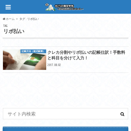
ホーム
タグ : リボ払い
TAG
リボ払い
記帳方法（複式帳簿）
クレカ分割やリボ払いの記帳仕訳！手数料
と科目を分けて入力！
2017.08.02