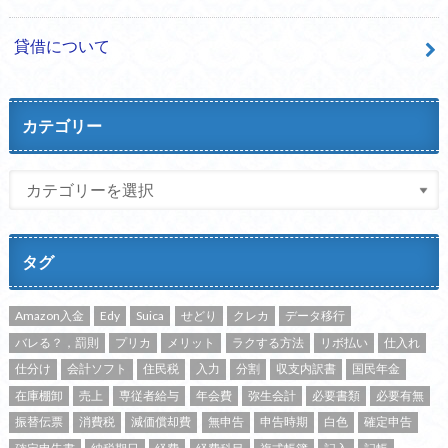
貸借について
カテゴリー
タグ
Amazon入金
Edy
Suica
せどり
クレカ
データ移行
バレる？，罰則
プリカ
メリット
ラクする方法
リボ払い
仕入れ
仕分け
会計ソフト
住民税
入力
分割
収支内訳書
国民年金
在庫棚卸
売上
専従者給与
年会費
弥生会計
必要書類
必要有無
振替伝票
消費税
減価償却費
無申告
申告時期
白色
確定申告