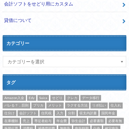
会計ソフトをせどり用にカスタム
貸借について
カテゴリー
タグ
Amazon入金
Edy
Suica
せどり
クレカ
データ移行
バレる？，罰則
プリカ
メリット
ラクする方法
リボ払い
仕入れ
仕分け
会計ソフト
住民税
入力
分割
収支内訳書
国民年金
在庫棚卸
売上
専従者給与
年会費
弥生会計
必要書類
必要有無
振替伝票
消費税
減価償却費
無申告
申告時期
白色
確定申告