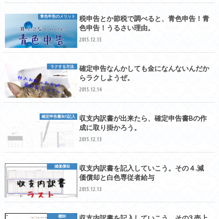
青色申告のメリット
税申告とか節税で調べると、青色申告！青
色申告！うるさい理由。
2015.12.15
ラクする方法
確定申告なんかしても金になんないんだか
らラクしようぜ。
2015.12.14
確定申告書Bの記入
収支内訳書が出来たら、確定申告書Bの作
成に取り掛かろう。
2015.12.13
減価償却
収支内訳書を記入していこう。その４.減
価償却と白色専従者給与
2015.12.13
棚卸
収支内訳書を記入していこう。その3.売上