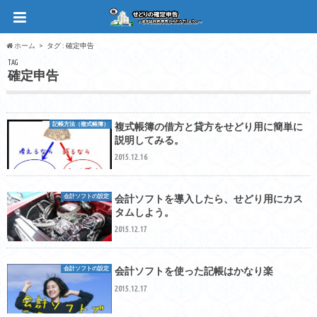
ホーム
タグ : 確定申告
TAG
確定申告
記帳方法（複式帳簿）
複式帳簿の借方と貸方をせどり用に簡単に
説明してみる。
2015.12.16
会計ソフトの設定
会計ソフトを導入したら、せどり用にカス
タムしよう。
2015.12.17
会計ソフトの設定
会計ソフトを使った記帳はかなり楽
2015.12.17