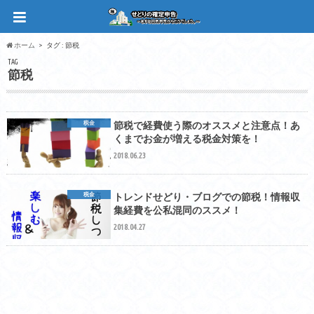
ホーム
タグ : 節税
TAG
節税
税金
節税で経費使う際のオススメと注意点！あ
くまでお金が増える税金対策を！
2018.06.23
税金
トレンドせどり・ブログでの節税！情報収
集経費を公私混同のススメ！
2018.04.27