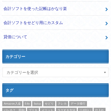
会計ソフトを使った記帳はかなり楽
会計ソフトをせどり用にカスタム
貸借について
カテゴリー
タグ
Amazon入金
Edy
Suica
せどり
クレカ
データ移行
バレる？，罰則
プリカ
メリット
ラクする方法
リボ払い
仕入れ