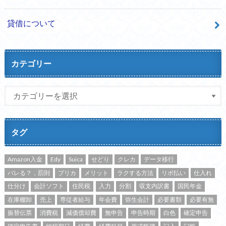
貸借について
カテゴリー
タグ
Amazon入金
Edy
Suica
せどり
クレカ
データ移行
バレる？，罰則
プリカ
メリット
ラクする方法
リボ払い
仕入れ
仕分け
会計ソフト
住民税
入力
分割
収支内訳書
国民年金
在庫棚卸
売上
専従者給与
年会費
弥生会計
必要書類
必要有無
振替伝票
消費税
減価償却費
無申告
申告時期
白色
確定申告