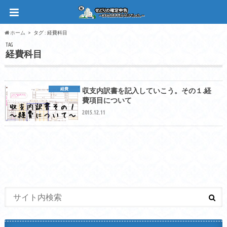
ホーム
タグ : 経費科目
TAG
経費科目
経費
収支内訳書を記入していこう。その１.経
費項目について
2015.12.11