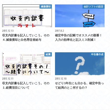
減価償却
会計ソフトの設定
2015.12.13
2017.8.2
収支内訳書を記入していこう。その
確定申告の記帳でオススメの順番！
４.減価償却と白色専従者給与
入力の効率化と記入ミス削減！
経費
申告書作成
2015.12.11
2015.12.10
収支内訳書を記入していこう。その
せどり1年生にも分かる、確定申告っ
１.経費項目について
て結局のとこ何するの？