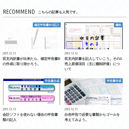
RECOMMEND
こちらの記事も人気です。
確定申告書Bの記入
棚卸
2015.12.13
2015.12.12
収支内訳書が出来たら、確定申告書B
収支内訳書を記入していこう。その3.
の作成に取り掛かろう。
売上原価項目（主に棚卸評価）につ
いて
申告書作成
申告書作成
2015.12.13
2015.12.11
会計ソフトを使わない場合の申告書
白色申告で必要な書類からゴールを
類の記入
考えてみよう。