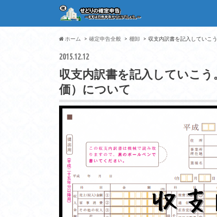
ホーム
確定申告全般
棚卸
収支内訳書を記入していこう
2015.12.12
収支内訳書を記入していこう
価）について