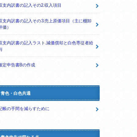
収支内訳書の記入その2.収入項目
収支内訳書の記入その3.売上原価項目（主に棚卸
評価）
収支内訳書の記入ラスト.減価償却と白色専従者給
与
確定申告書Bの作成
青色・白色共通
記帳の手間を減らすために