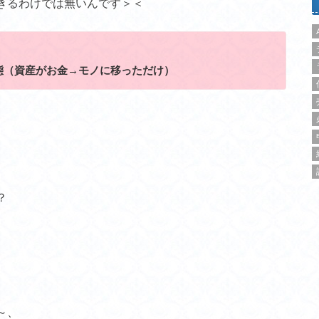
きるわけでは無いんです＞＜
態（資産がお金→モノに移っただけ）
？
～、