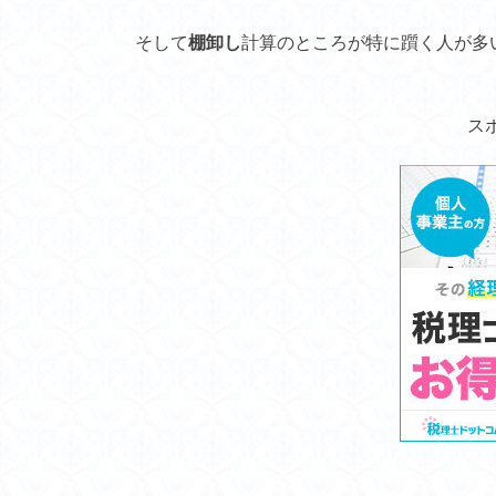
そして
棚卸し
計算のところが特に躓く人が多
ス