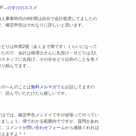
HP→
のすけのススメ
個人事業時代の6年間は自分で会計処理してましたの
で、確定申告はそれなりに詳しいと思います。
せどりは年商2億（あくまで商です）くらいになって
きたので、会計は税理士さんに丸投げ・せどりは3人
のスタッフに丸投げ。その分せどり以外のことを色々
取り組んでます。
そのへんのことは
無料メルマガ
でもお話してますの
で、読んでいただけたら嬉しいです。
ではでは、確定申告メンドイですが頑張ってやってい
きましょう。僕でわかる範囲内でですが、質問があれ
ば、コメントか
問い合わせフォーム
から連絡くれれば
答えますよ＾＾