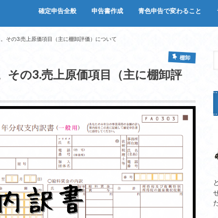
確定申告全般
申告書作成
青色申告で変わること
確定申告の必要有無
確定申告しないとどうなる？バレ
確定申告って何するの？
白色申告で必要な書類
会計ソフトを使わないなら
収支内訳書１.経費項目
収支内訳書2.収入項目
収支内訳書3.売上原価項目（主に棚
収支内訳書４.減価償却と白色専従者
確定申告書B
青色申告のメリットなど
会計ソフトを使えばかなり
会計ソフトをせどり用にカ
貸借について
る？
卸評価）
給与
。その3.売上原価項目（主に棚卸評価）について
棚卸
。その3.売上原価項目（主に棚卸評