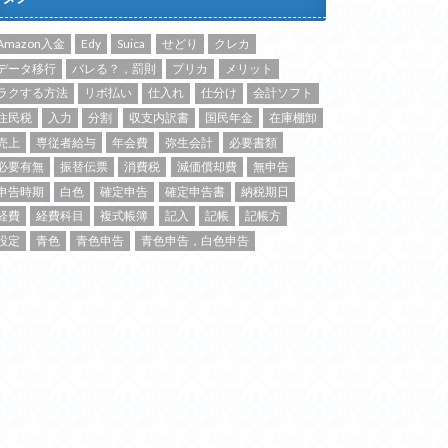
Amazon入金
Edy
Suica
せどり
クレカ
データ移行
バレる？，罰則
プリカ
メリット
ラクする方法
リボ払い
仕入れ
仕分け
会計ソフト
住民税
入力
分割
収支内訳書
国民年金
在庫棚卸
売上
専従者給与
年会費
弥生会計
必要書類
必要有無
振替伝票
消費税
減価償却費
無申告
申告時期
白色
確定申告
確定申告書
納税期日
経費
経費科目
複式帳簿
記入
記帳
記帳方
設定
青色
青色申告
青色申告，白色申告