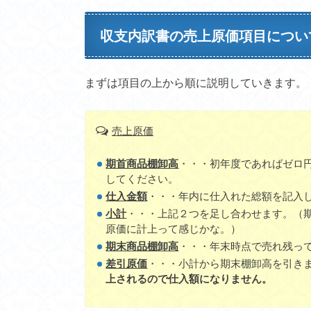
収支内訳書の売上原価項目につい
まずは項目の上から順に説明していきます。
売上原価
期首商品棚卸高
・・・初年度であればゼロ
してください。
仕入金額
・・・年内に仕入れた総額を記入
小計
・・・上記２つを足し合わせます。（
原価に計上って感じかな。）
期末商品棚卸高
・・・年末時点で売れ残っ
差引原価
・・・小計から期末棚卸高を引き
上されるので仕入額になりません。