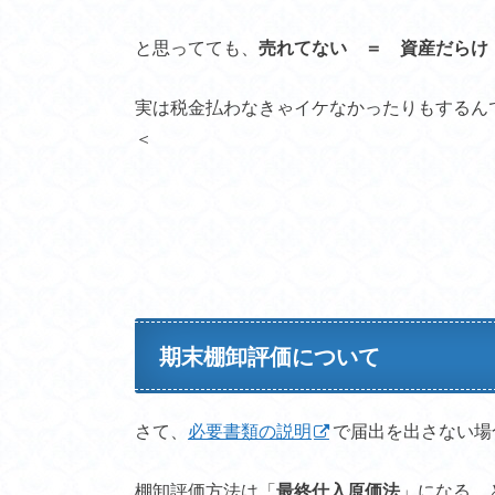
と思ってても、
売れてない ＝ 資産だらけ
実は税金払わなきゃイケなかったりもするん
＜
期末棚卸評価について
さて、
必要書類の説明
で届出を出さない場
棚卸評価方法は「
最終仕入原価法
」になる、