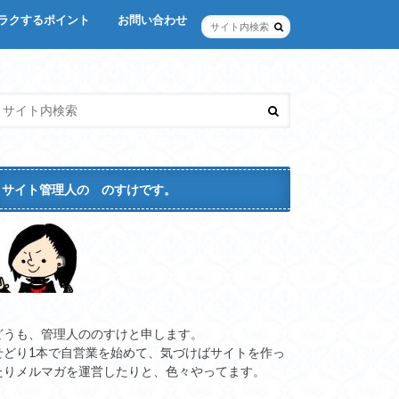
ラクするポイント
お問い合わせ
楽
スタム
サイト管理人の のすけです。
どうも、管理人ののすけと申します。
せどり1本で自営業を始めて、気づけばサイトを作っ
たりメルマガを運営したりと、色々やってます。