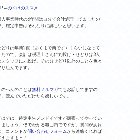
HP→
のすけのススメ
個人事業時代の6年間は自分で会計処理してましたの
で、確定申告はそれなりに詳しいと思います。
せどりは年商2億（あくまで商です）くらいになって
きたので、会計は税理士さんに丸投げ・せどりは3人
のスタッフに丸投げ。その分せどり以外のことを色々
取り組んでます。
そのへんのことは
無料メルマガ
でもお話してますの
で、読んでいただけたら嬉しいです。
ではでは、確定申告メンドイですが頑張ってやってい
きましょう。僕でわかる範囲内でですが、質問があれ
ば、コメントか
問い合わせフォーム
から連絡くれれば
答えますよ＾＾