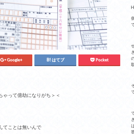
Google+
はてブ
Pocket
ちゃって億劫になりがち＞＜
んてことは無いんで