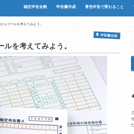
確定申告全般
申告書作成
青色申告で変わること
確定申告の必要有無
確定申告しないとどうなる？バレ
確定申告って何するの？
白色申告で必要な書類
会計ソフトを使わないなら
収支内訳書１.経費項目
収支内訳書2.収入項目
収支内訳書3.売上原価項目（主に棚
収支内訳書４.減価償却と白色専従者
確定申告書B
青色申告のメリットなど
会計ソフトを使えばかなり
会計ソフトをせどり用にカ
貸借について
る？
卸評価）
給与
類からゴールを考えてみよう。
申告書作成
ールを考えてみよう。