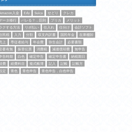
Amazon入金
Edy
Suica
せどり
クレカ
データ移行
バレる？，罰則
プリカ
メリット
ラクする方法
リボ払い
仕入れ
仕分け
会計ソフト
住民税
入力
分割
収支内訳書
国民年金
在庫棚卸
売上
専従者給与
年会費
弥生会計
必要書類
必要有無
振替伝票
消費税
減価償却費
無申告
申告時期
白色
確定申告
確定申告書
納税期日
経費
経費科目
複式帳簿
記入
記帳
記帳方
設定
青色
青色申告
青色申告，白色申告