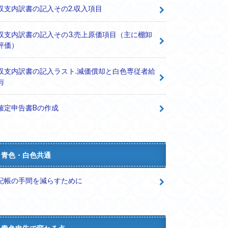
収支内訳書の記入その2.収入項目
収支内訳書の記入その3.売上原価項目（主に棚卸
評価）
収支内訳書の記入ラスト.減価償却と白色専従者給
与
確定申告書Bの作成
青色・白色共通
記帳の手間を減らすために