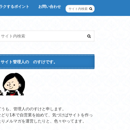
ラクするポイント
お問い合わせ
楽
スタム
サイト管理人の のすけです。
どうも、管理人ののすけと申します。
せどり1本で自営業を始めて、気づけばサイトを作っ
たりメルマガを運営したりと、色々やってます。