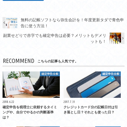
無料の記帳ソフトなら弥生会計を！年度更新タダで青色申
告に使う方法！
副業せどりで赤字でも確定申告は必要？メリットもデメリ
ットも！
RECOMMEND
こちらの記事も人気です。
確定申告全般
確定申告全般
2018.6.22
2017.7.31
確定申告を税理士に依頼するタイミ
クレジットカード分の記帳日付は引
ングや、自分でやるかの判断基準
き落とし日？それとも使った日？
は？