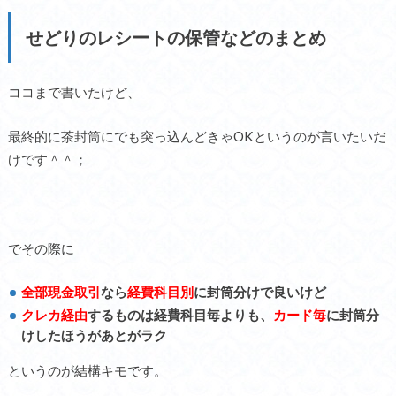
せどりのレシートの保管などのまとめ
ココまで書いたけど、
最終的に茶封筒にでも突っ込んどきゃOKというのが言いたいだ
けです＾＾；
でその際に
全部現金取引
なら
経費科目別
に封筒分けで良いけど
クレカ経由
するものは経費科目毎よりも、
カード毎
に封筒分
けしたほうがあとがラク
というのが結構キモです。