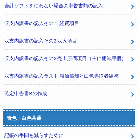
会計ソフトを使わない場合の申告書類の記入
収支内訳書の記入その１.経費項目
収支内訳書の記入その2.収入項目
収支内訳書の記入その3.売上原価項目（主に棚卸評価）
収支内訳書の記入ラスト.減価償却と白色専従者給与
確定申告書Bの作成
青色・白色共通
記帳の手間を減らすために