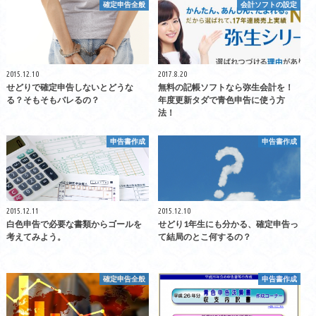
確定申告全般
会計ソフトの設定
2015.12.10
2017.8.20
せどりで確定申告しないとどうな
無料の記帳ソフトなら弥生会計を！
る？そもそもバレるの？
年度更新タダで青色申告に使う方
法！
申告書作成
申告書作成
2015.12.11
2015.12.10
白色申告で必要な書類からゴールを
せどり1年生にも分かる、確定申告っ
考えてみよう。
て結局のとこ何するの？
確定申告全般
申告書作成